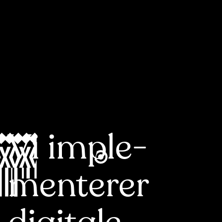
Vi imple­
men­terer