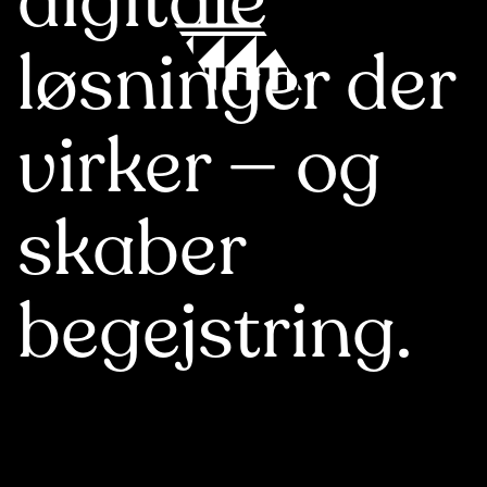
digitale
løsninger der
virker — og
skaber
begej­string.